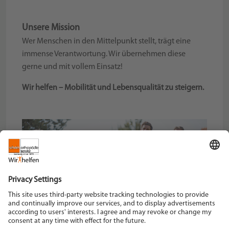
Unsere Mission
Wer Menschen in den Mittelpunkt stellt, trägt eine
immense Verantwortung. Wir übernehmen diese
gerne und mit vollem Einsatz!
Wir helfen – Mobilität und Lebensqualität zu steigern.