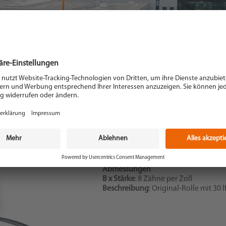
Beschreibung
: Bandsägeblatt ALU
Gewicht
: 1,130 kg
Zahnteilung
: 6 x 0,65 mm
Abmessungen
B x Stärke
: 8 Zähne per Zoll
Beschreibung
: Original-Rolle mit 30 