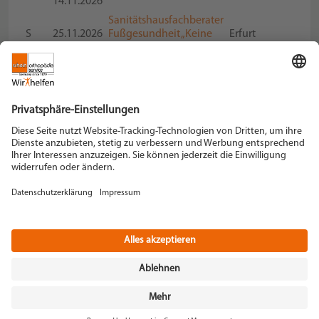
14.11.2026
Sanitätshausfachberater
S
25.11.2026
Fußgesundheit „Keine
Erfurt
Angst vor Füßen“
Schein Orthopädie Service KG
Hildegardstraße 5
42897 Remscheid
Tel. +49 2191 910-0
Fax +49 2191 910-100
remscheid[at]schein.de
Instagram
YouTube
+49 2191 910-200
Datenschutz
Impressum
AGB