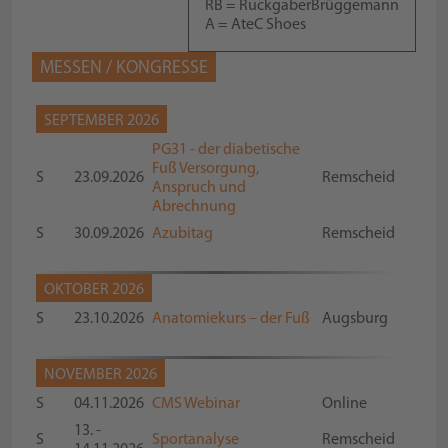
RB = RuckgaberBrüggemann
A = AteC Shoes
MESSEN / KONGRESSE
SEPTEMBER 2026
PG31 - der diabetische
Fuß Versorgung,
S
23.09.2026
Remscheid
Anspruch und
Abrechnung
S
30.09.2026
Azubitag
Remscheid
OKTOBER 2026
S
23.10.2026
Anatomiekurs – der Fuß
Augsburg
NOVEMBER 2026
S
04.11.2026
CMS Webinar
Online
13. -
S
Sportanalyse
Remscheid