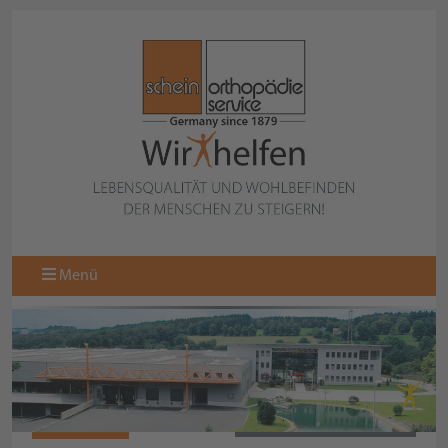
Menü
065021060
ZURÜCK ZUR ÜBERSICHT