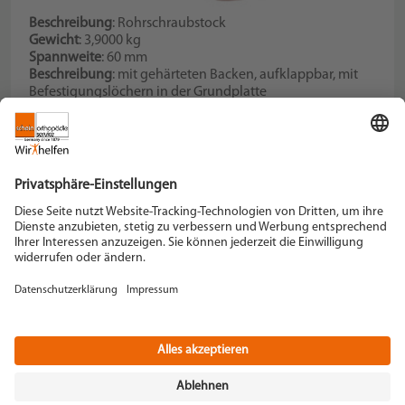
Beschreibung
: Rohrschraubstock
Gewicht
: 3,9000 kg
Spannweite
: 60 mm
Beschreibung
: mit gehärteten Backen, aufklappbar, mit
Befestigungs­löchern in der Grundplatte
Rohr-Durchmesser bis
: 2", 50,8 mm
Schein Orthopädie Service KG
Hildegardstraße 5
42897 Remscheid
Tel. +49 2191 910-0
Fax +49 2191 910-100
remscheid[at]schein.de
Instagram
YouTube
+49 2191 910-200
Datenschutz
Impressum