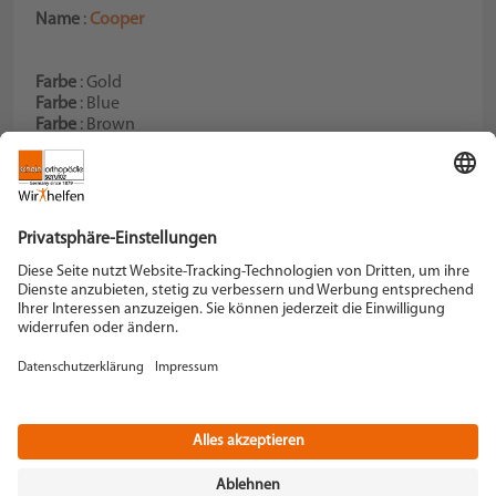
Name
:
Cooper
Farbe
: Gold
Farbe
: Blue
Farbe
: Brown
Farbe
: Forrest
Schein Orthopädie Service KG
Hildegardstraße 5
42897 Remscheid
Tel. +49 2191 910-0
Fax +49 2191 910-100
remscheid[at]schein.de
Instagram
YouTube
+49 2191 910-200
Datenschutz