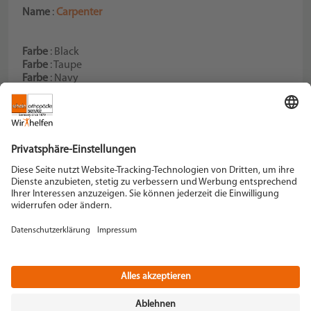
Name
:
Carpenter
Farbe
: Black
Farbe
: Taupe
Farbe
: Navy
Farbe
: Brown
Schein Orthopädie Service KG
Hildegardstraße 5
42897 Remscheid
Tel. +49 2191 910-0
Fax +49 2191 910-100
remscheid[at]schein.de
Instagram
YouTube
+49 2191 910-200
Datenschutz