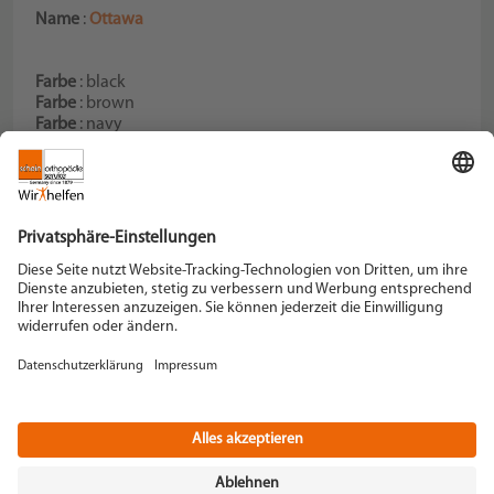
Name
:
Ottawa
Farbe
: black
Farbe
: brown
Farbe
: navy
Farbe
: taupe
Schein Orthopädie Service KG
Hildegardstraße 5
42897 Remscheid
Tel. +49 2191 910-0
Fax +49 2191 910-100
remscheid[at]schein.de
Instagram
YouTube
+49 2191 910-200
Datenschutz