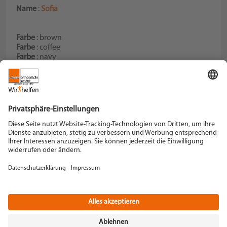
Name
:
Sofia
Farbe
: brown
Farbe
: coffee
Farbe
: navy
Farbe
: nero
Schein Orthopädie Service KG
Hildegardstraße 5
42897 Remscheid
Tel. +49 2191 910-0
Fax +49 2191 910-100
remscheid[at]schein.de
Instagram
YouTube
+49 2191 910-200
Datenschutz