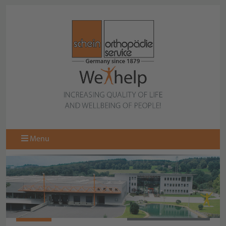
Menu
314091
BACK TO COLLECTION