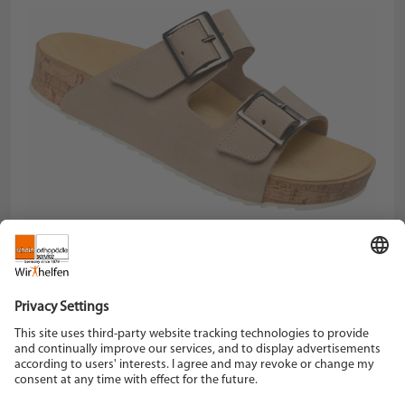
Schein Orthopädie Service KG
Hildegardstraße 5
42897 Remscheid
Tel. +49 2191 910-0