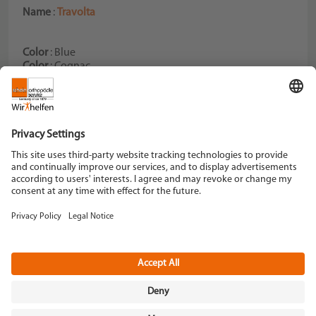
Name
:
Travolta
Color
: Blue
Color
: Cognac
Color
: Black
Color
: Brown
Schein Orthopädie Service KG
Hildegardstraße 5
42897 Remscheid
Tel. +49 2191 910-0
Fax +49 2191 910-100
remscheid[at]schein.de
Instagram
YouTube
Data policy
Imprint