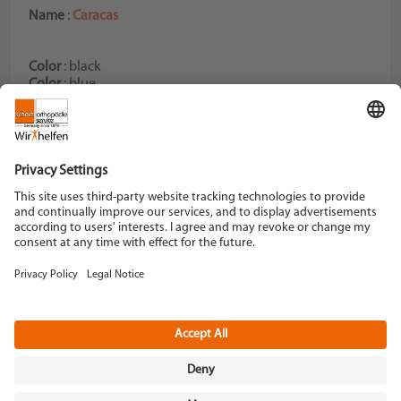
Name
:
Caracas
Color
: black
Color
: blue
Color
: brown
Color
: cognac
Schein Orthopädie Service KG
Hildegardstraße 5
42897 Remscheid
Tel. +49 2191 910-0
Fax +49 2191 910-100
remscheid[at]schein.de
Instagram
YouTube
Data policy
Imprint