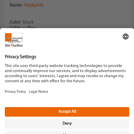
Name
:
Reykjavik
Color
: black
Color
: coffee
Color
: grey
Color
: navy
Schein Orthopädie Service KG
Hildegardstraße 5
42897 Remscheid
Tel. +49 2191 910-0
Fax +49 2191 910-100
remscheid[at]schein.de
Instagram
YouTube
Data policy
Imprint