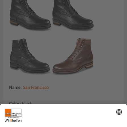
Name
:
San Francisco
Color
: black
Color
: blue
Color
: coffee