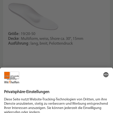
Größe
: 19/20-50
Decke
: Multiform, weiss, Shore ca. 30°, 15mm
Ausführung
: lang, breit, Pelottendruck
Schein Orthopädie Service KG
Hildegardstraße 5
42897 Remscheid
Tel. +49 2191 910-0