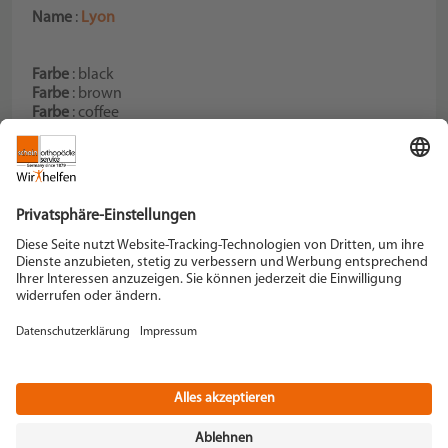
Name
:
Lyon
Farbe
: black
Farbe
: brown
Farbe
: coffee
Farbe
: grey
Schein Orthopädie Service KG
Hildegardstraße 5
42897 Remscheid
Tel. +49 2191 910-0
Fax +49 2191 910-100
remscheid[at]schein.de
Instagram
YouTube
+49 2191 910-200
Datenschutz