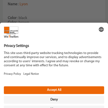
Name
:
Lyon
Color
: black
Color
: brown
Color
: coffee
Color
: grey
Schein Orthopädie Service KG
Hildegardstraße 5
42897 Remscheid
Tel. +49 2191 910-0
Fax +49 2191 910-100
remscheid[at]schein.de
Instagram
YouTube
Data policy
Imprint